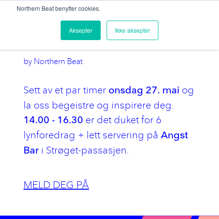
Northern Beat benytter cookies.
Stopp animasjonen
|
Skjul animasjonen
C
a
s
e
s
|
Aksepter
Ikke aksepter
by Northern Beat
Sett av et par timer
og
onsdag 27. mai
la oss begeistre og inspirere deg.
er det duket for 6
14.00 - 16.30
lynforedrag + lett servering på
Angst
i Strøget-passasjen.
Bar
MELD DEG PÅ