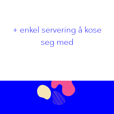
+ enkel servering å kose
seg med